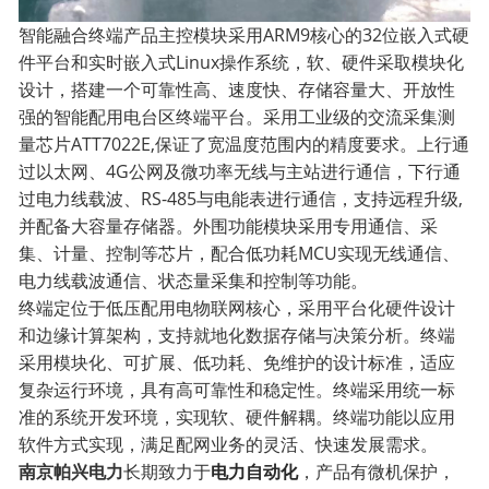
智能融合终端产品主控模块采用
ARM9
核心的
32
位嵌入式硬
件平台和实时嵌入式
Linux
操作系统，软、硬件采取模块化
设计，搭建一个可靠性高、速度快、存储容量大、开放性
强的智能配用电台区终端平台。采用工业级的交流采集测
量芯片
ATT7022E,
保证了宽温度范围内的精度要求。上行通
过以太网、
4G
公网及微功率无线与主站进行通信，下行通
过电力线载波、
RS-485
与电能表进行通信，支持远程升级
,
并配备大容量存储器。外围功能模块采用专用通信、采
集、计量、控制等芯片，配合低功耗
MCU
实现无线通信、
电力线载波通信、状态量采集和控制等功能。
终端定位于低压配用电物联网核心，采用平台化硬件设计
和边缘计算架构，支持就地化数据存储与决策分析。终端
采用模块化、可扩展、低功耗、免维护的设计标准，适应
复杂运行环境，具有高可靠性和稳定性。终端采用统一标
准的系统开发环境，实现软、硬件解耦。终端功能以应用
软件方式实现，满足配网业务的灵活、快速发展需求。
南京帕兴电力
长期致力于
电力自动化
，产品有微机保护，