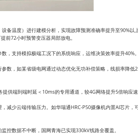
、设备温度）进行建模分析，实现故障预测准确率提升至
90%
以
可提前
72
小时预警变压器局部放电。
参数，支持模拟极端工况下的系统响应，运维决策效率提升
40%
行参数，如某省级电网通过动态优化无功补偿策略，线损率降低
2
务提供端到端时延＜
10ms
的专用通道，较
4G
网络提升
5
倍响应速
理，减少云端传输压力。如华瑞通
HRC-P50
摄像机内置
AI
芯片，
的监控数据不中断，国网青海已实现
330kV
线路
全
覆盖。