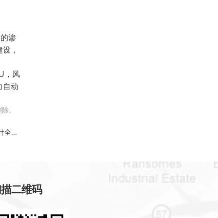
术的渗
建设，
U，风
力自动
删除。
...
扫描二维码