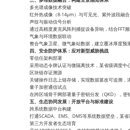
三、多维数据融合：构建全景感知体系
多光谱成像技术突破
红外热成像（
8-14μm
）与可见光、紫外波段融合
声纹与振动信号分析
通过高精度麦克风阵列捕捉设备异响，结合
FFT
频
气象与环境数据联动
整合气象卫星、微气象站数据，建立覆冰厚度预
四、安全防护体系：应对新型威胁挑战
零信任架构部署
采用动态令牌认证与微隔离技术，某省级调度中
区块链存证溯源
关键操作日志上链存储，实现数据篡改可追溯，
量子加密通信试点
在跨区域骨干网部署量子密钥分发（
QKD
），密
五、生态协同发展：开放平台与标准建设
跨系统数据中台构建
打通
SCADA
、
EMS
、
DMS
等系统数据壁垒，某省
第三方开发者生态培育