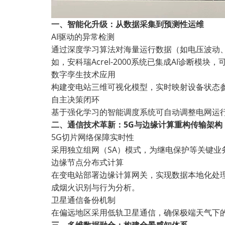
一、智能化升级：从数据采集到预测性运维
AI
驱动的异常检测
通过深度学习算法对海量运行数据（如电压波动
如，安科瑞
Acrel-2000
系统已集成
AI
诊断模块，
数字孪生技术应用
构建变电站三维可视化模型，实时映射设备状态
自主决策闭环
基于强化学习的智能调度系统可自动调整电网运
二、通信技术革新：
5G
与边缘计算重构传输架构
5G
切片网络保障实时性
采用独立组网（
SA
）模式，为继电保护等关键业
边缘节点分布式计算
在变电站部署边缘计算网关，实现数据本地化处
成烟火识别与行为分析。
卫星通信备份机制
在偏远地区采用低轨卫星通信，确保极端天气下