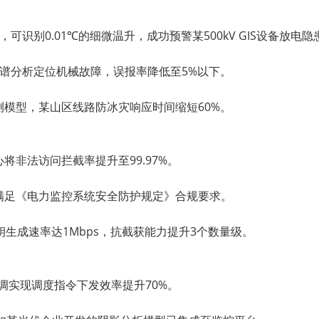
，可识别
0.01℃
的细微温升，成功预警某
500kV GIS
设备放电隐
谱分析定位机械故障，误报率降低至
5%
以下。
测模型，某山区线路防冰灾响应时间缩短
60%
。
心将非法访问拦截率提升至
99.97%
。
满足《电力监控系统安全防护规定》合规要求。
钥生成速率达
1Mbps
，抗截获能力提升
3
个数量级。
调实现调度指令下发效率提升
70%
。