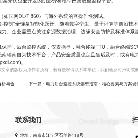
如某光伏企业开发的阴影分析模型已集成至监控平台。
（如国网
DL/T 860
）与海外系统的互操作性测试。
策
-
控制
”
全链条智能化跃迁。随着数字孪生、量子计算等前沿技
能力。企业需重点关注多源数据治理、边缘安全防护及标准体系
。
机保护，后台监控系统，仪表操显，融合终端TTU，融合终端SC
托南瑞南自为技术平台，产品安全质量稳定且售后及时，或有电
l.com)。
和文章的版权为原作者所有，若有侵权请联系本单位，我们会及时声明或
与合...
下一篇：电力后台监控系统选型指南：核心要素与方案设计全
联系我们
地址：南京市江宁区石羊路118号