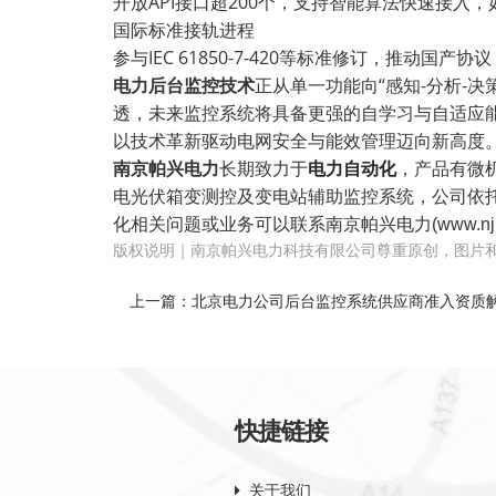
开放
API
接口超
200
个，支持智能算法快速接入，
国际标准接轨进程
参与
IEC 61850-7-420
等标准修订，推动国产协议
电力后台监控技术
正从单一功能向
“
感知
-
分析
-
决
透，未来监控系统将具备更强的自学习与自适应
以技术革新驱动电网安全与能效管理迈向新高度
南京帕兴电力
长期致力于
电力自动化
，产品有微
电光伏箱变测控及变电站辅助监控系统，公司依
化相关问题或业务可以联系南京帕兴电力(www.njpxd
版权说明｜南京帕兴电力科技有限公司尊重原创，图片
上一篇：北京电力公司后台监控系统供应商准入资质解析
快捷链接
关于我们