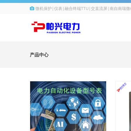
微机保护|仪表|融合终端TTU|交直流屏|南自南瑞
产品中心